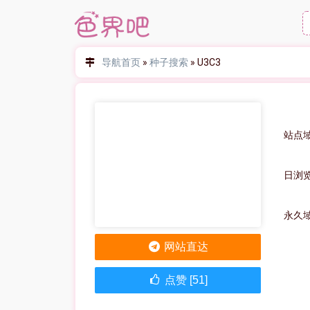
导航首页
»
种子搜索
»
U3C3
站点域
日浏览
永久
网站直达
点赞 [51]