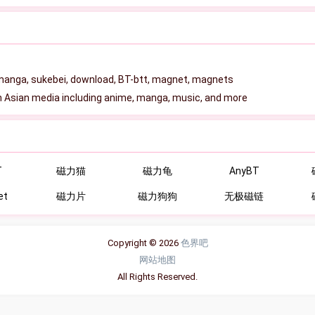
, manga, sukebei, download, BT-btt, magnet, magnets
 Asian media including anime, manga, music, and more
T
磁力猫
磁力龟
AnyBT
et
磁力片
磁力狗狗
无极磁链
Copyright © 2026
色界吧
网站地图
All Rights Reserved.