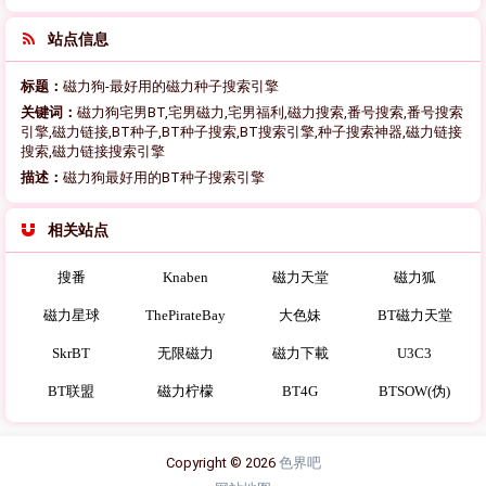
站点信息
标题：
磁力狗-最好用的磁力种子搜索引擎
关键词：
磁力狗宅男BT,宅男磁力,宅男福利,磁力搜索,番号搜索,番号搜索
引擎,磁力链接,BT种子,BT种子搜索,BT搜索引擎,种子搜索神器,磁力链接
搜索,磁力链接搜索引擎
描述：
磁力狗最好用的BT种子搜索引擎
相关站点
搜番
Knaben
磁力天堂
磁力狐
磁力星球
ThePirateBay
大色妹
BT磁力天堂
SkrBT
无限磁力
磁力下載
U3C3
BT联盟
磁力柠檬
BT4G
BTSOW(伪)
Copyright © 2026
色界吧